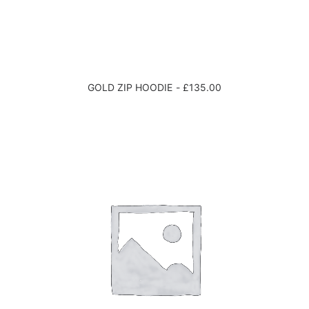
£
0
1
.
0
0
.
0
0
GOLD ZIP HOODIE
£
135.00