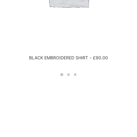
I
S
£
1
5
0
.
0
0
BLACK EMBROIDERED SHIRT
£
90.00